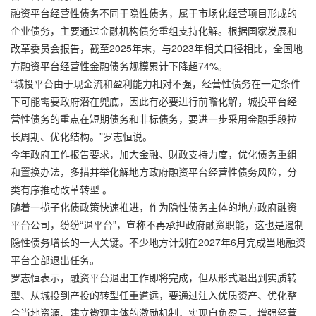
融资平台经营性债务不同于隐性债务，属于市场化经营项目形成的
企业债务，主要通过金融机构债务重组支持化解。根据国家发展和
改革委员会报告，截至2025年末，与2023年相关口径相比，全国地
方融资平台经营性金融债务规模累计下降超74%。
“城投平台由于现金流和盈利能力相对不强，经营性债务在一定条件
下可能需要政府潜在兜底，因此有必要进行前瞻化解，城投平台经
营性债务的重点在短期债务和非标债务，要进一步采用金融手段拉
长周期、优化结构。”罗志恒说。
今年政府工作报告要求，加大金融、财政支持力度，优化债务重组
和置换办法，多措并举化解地方政府融资平台经营性债务风险，分
类有序推动改革转型 。
随着一揽子化债政策快速推进，作为隐性债务主体的地方政府融资
平台公司，纷纷“退平台”，宣称不再承担政府融资职能，这也是遏制
隐性债务增长的一大关键。不少地方计划在2027年6月完成当地融资
平台全部退出任务。
罗志恒表示，融资平台退出工作即将完成，但从形式退出到实质转
型、从城投到产投的转型任重道远，要通过注入优质资产、优化整
合当地资源、建立微观主体的激励机制，实现自负盈亏，增强经营