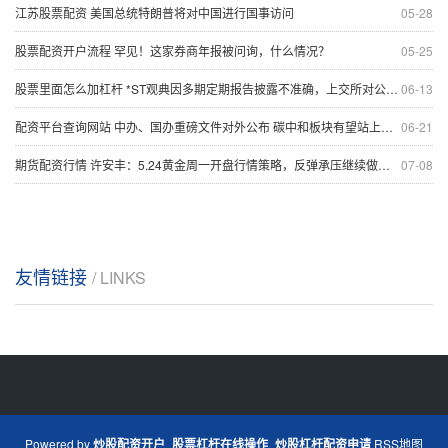
江苏股票配资 美国总统特朗普将对中国进行国事访问
05-28
股票配资开户流程 罕见！这家券商年报被问询，什么情况？
05-25
股票里面怎么加杠杆 *ST观典因多期定期报告披露不准确，上交所对公司及有关责任人予以通报批评
06-13
配资平台查询网站 中办、国办重磅文件对外公布 碳中和板块有望站上风口
06-21
期货配资行情 许安丰：5.24黄金周一开盘行情策略，反弹承压继续做空！
07-08
友情链接
/ LINKS
Powered by
炒股配资开户_股票杠杆在线操作_炒股杠杆配资申请
RSS地图