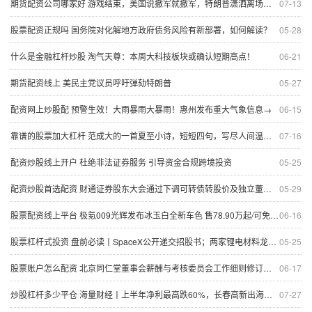
期货配资公司哪家好 游戏结束，美国说撤军就撤军，特朗普潇洒离场，烂摊子都留给北约
07-13
股票配资正规吗 国务院对化解地方政府债务风险有新部署，如何解读？
05-28
什么是金融杠杆炒股 淘气天尊：本周大科技板块或确认短期高点！
06-21
期货配资线上 美民主党议员呼吁弹劾特朗普
05-27
配资网上炒股配 预警生效！大雨暴雨大暴雨！惠州发布重大气象信息→
06-15
靠谱的股票加大杠杆 范成大的一首夏至小诗，短短四句，写尽人间温情，治愈了整个夏天
07-16
配资炒股线上开户 杜绝非法证券服务 引导资金合规跨境投资
05-25
配资炒股首选配资 财通证券股东大会通过下调可转债转股价及独立董事变更议案
05-29
股票配资线上平台 极氪009光辉发布冰玉白全新车色 售78.90万起/可免费选装
06-16
股票杠杆式投资 盘前必读丨SpaceX公开递交招股书；两家锂电材料龙头宣布新项目
05-25
股票账户怎么配资 北京同仁堂董事会薪酬与考核委员会工作细则修订通过
06-17
炒股杠杆多少平仓 海量财经丨上半年净利最高跌60%，长春高新出海寻路
07-27