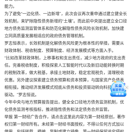
能力。
为了避免“一边化债、一边新增”，此次会议再次重申通过建立健全长
效机制，来铲除隐性债务新增的“土壤”。而此前中央提出建立全口径
地方债务监测监管体系和防范化解隐性债务风险长效机制，加快建
立同高质量发展相适应的政府债务管理机制。
罗志恒表示，长效机制是化解债务风险更为根本性的举措，需要从
财政体制、税收制度、预算制度、经济发展模式等方面入手。
“比如改革财政体制，上移事权和支出责任，减少地方政府的支出责
任。完善税收制度，积极探索人工智能时代以及新旧动能转换时期
的税制改革，做大税基，承接土地财政，稳定宏观税负，清理税收
优惠。另外建议探索建立债务预算和资本预算，与国家资产负债表
相衔接。推动经济发展模式彻底从债务和投资驱动转向科技和消费
驱动。”罗志恒说。
今年中央与地方预算报告提出，健全全口径地方债务监测机制，优
化债务监测考核指标，推进隐性债务和法定债务合并监管。
举报 第一财经广告合作，请点击这里此内容为第一财经原创，著作
权归第一财经所有。未经第一财经书面授权，不得以任何方式加以
使用，包括转载、摘编、复制或建立镜像。第一财经保留追究侵权