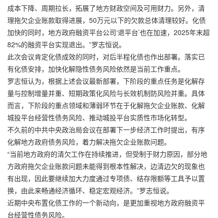
成本下降、周期拉长，拓展了地方财政空间及可用财力。另外，清
理拖欠企业账款取得进展，50万元以下的欠款总体清理较好。化债
加快的同时，地方政府融资平台公司‘退平台’也在加速，2025年末超
82%的融资平台实现退出。”罗志恒说。
此次会议肯定化债成效的同时，对后半程化债也作出部署。落实已
有化债安排，加快化解隐性债务风险依然是当前工作重点。
罗志恒认为，根据上述会议最新部署，下阶段的重点任务是化解存
量与控制增量并重、短期政策化风险与长效机制防风险并重。具体
而言，下阶段的重点领域和薄弱环节在于化解拖欠企业账款、化解
城投平台经营性债务风险、推动城投平台实质性市场化转型。
不久前的中共中央政治局会议在部署下一步经济工作时提出，有序
化解地方政府债务风险，着力解决拖欠企业账款问题。
“当前地方政府的清欠工作在持续推进，但受制于财力原因，部分地
方政府拖欠企业账款问题未能得到根本性解决，边清边欠的现象也
有出现，因此要继续加大力度通过专项债、结存限额等工具予以置
换，由此来畅通经济循环、稳定宏观经济。”罗志恒说。
近期中央布置化债工作的一个新动向，是更加重视地方政府融资平
台经营性债务风险。