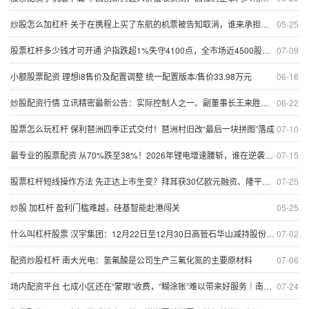
炒股怎么加杠杆 关于在携程上买了东航的机票被告知取消，谁来承担损失？
05-25
股票杠杆多少钱才可开通 沪指跌超1%失守4100点，全市场近4500股收绿，白酒等消费股逆势拉升
07-09
小额股票配资 理想i8售价及配置调整 统一配置版本/售价33.98万元
06-16
炒股配资行情 立讯精密最新公告：实际控制人之一、副董事长王来胜增持完成 累计增持金额2亿元
06-22
股票怎么玩杠杆 保利琶洲四季正式交付！琶洲村旧改“最后一块拼图”落成
07-10
最专业的股票配资 从70%跌至38%！2026年锂电增速腰斩，谁在逆袭抢占市场？
07-15
股票杠杆短线操作方法 先正达上市生变？拜耳获30亿欧元融资、隆平高科半年报出炉丨大公司
07-25
炒股 加杠杆 盈利门槛难越，硅基智能赴港闯关
05-25
什么叫杠杆股票 汉宇集团：12月22日至12月30日高管石华山减持股份合计248.65万股
07-02
配资炒股杠杆 南大光电：氢氟酸是公司生产三氟化氮的主要原材料
07-06
场内配资平台 七成小区还在“蒙眼”收费，“糊涂账”难以带来好服务｜南方产业观
07-24