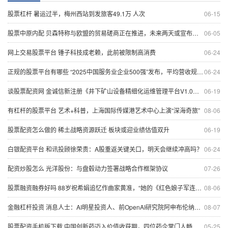
股票杠杆 暑运过半，梅州西站到发旅客49.1万 人次
06-15
股票中原内配 贝森特称与欧盟的贸易磋商正在推进，未来两天或宣布重大消息，比特币涨幅扩大
06-05
网上交易股票平台 锤子科技成老赖，此前被限制高消费
06-24
正规的股票平台有哪些 “2025中国服务业企业500强”发布，平均营收规模首破千亿元
06-24
谈股票配资网 金诚信新注册《井下矿山设备精细化运维管理平台V1.0》项目的软件著作权
06-19
有杠杆的股票平台 艺术+科普，上海国际传媒港艺术中心上演“深海奇旅”
08-06
股票配资怎么做的 稀土战略资源跃迁 板块或迎业绩估值双升
06-19
白银配资平台 和讯投顾徐荣贵：A股重返关键关口，明天会继续冲高吗？
06-24
配资炒股怎么 光洋股份：与盘毂动力签署战略合作框架协议
07-26
股票融资融券好吗 88岁祝希娟追忆作曲家黄准，“她的《红色娘子军连歌》永远响彻神州大地”
08-06
金融杠杆投资 消息人士：AI明星投资人、前OpenAI研究院阿申布伦纳遭遇巨额亏损 正在大规模平仓交易
08-07
股票配资手机版下载 中国创新药迈入价值收获期，四位药企掌门人畅谈机遇、破解难点
05-25