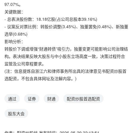
97.07%。
关键数据：
- 总表决股份数：18.18亿股(占公司总股本39.16%)
- 议案反对票比例：转股价调整(3.45%)、独董罢免(0.48%)、新独董
选举(0.68%)
影响分析：
转股价下调或增强“财通转债”吸引力，独董变更可能影响公司治理结
构。表决结果反映大股东与中小股东立场高度一致，决策过程符合
监管及公司章程要求。
(注：信息提炼自浙江六和律师事务所出具的法律意见书配资炒股首
选配资，不包含具体网址及注解内容。)
通过
证券
财通
配资炒股首选配资
股东大会
作者：配资炒股坊
发布时间：2026-05-29 22:13:51