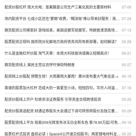
配资炒股杠杆 南大光电：氢氟酸是公司生产三氟化氮的主要原材料
07-06
场内配资平台 七成小区还在“蒙眼”收费，“糊涂账”难以带来好服务｜南方产业观
07-24
期货配资公司哪家好 游戏结束，美国说撤军就撤军，特朗普潇洒离场，烂摊子都留给北约
07-13
股票配资正规吗 国务院对化解地方政府债务风险有新部署，如何解读？
05-28
什么是金融杠杆炒股 淘气天尊：本周大科技板块或确认短期高点！
06-21
期货配资线上 美民主党议员呼吁弹劾特朗普
05-27
配资网上炒股配 预警生效！大雨暴雨大暴雨！惠州发布重大气象信息→
06-15
靠谱的股票加大杠杆 范成大的一首夏至小诗，短短四句，写尽人间温情，治愈了整个夏天
07-16
配资炒股线上开户 杜绝非法证券服务 引导资金合规跨境投资
05-25
配资炒股首选配资 财通证券股东大会通过下调可转债转股价及独立董事变更议案
05-29
股票配资线上平台 极氪009光辉发布冰玉白全新车色 售78.90万起/可免费选装
06-16
股票杠杆式投资 盘前必读丨SpaceX公开递交招股书；两家锂电材料龙头宣布新项目
05-25