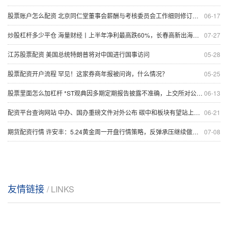
股票账户怎么配资 北京同仁堂董事会薪酬与考核委员会工作细则修订通过
06-17
炒股杠杆多少平仓 海量财经丨上半年净利最高跌60%，长春高新出海寻路
07-27
江苏股票配资 美国总统特朗普将对中国进行国事访问
05-28
股票配资开户流程 罕见！这家券商年报被问询，什么情况？
05-25
股票里面怎么加杠杆 *ST观典因多期定期报告披露不准确，上交所对公司及有关责任人予以通报批评
06-13
配资平台查询网站 中办、国办重磅文件对外公布 碳中和板块有望站上风口
06-21
期货配资行情 许安丰：5.24黄金周一开盘行情策略，反弹承压继续做空！
07-08
友情链接
/ LINKS