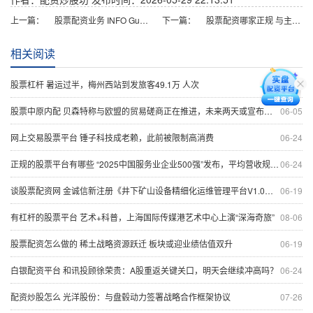
上一篇：
股票配资业务 INFO Guangdong正式上线，打造外籍人士在粤一站式资讯服务平台
下一篇：
股票配资哪家正规 与主流预期唱反调！贝莱德：美联储有充分理由选择降息
相关阅读
股票杠杆 暑运过半，梅州西站到发旅客49.1万 人次
06-15
股票中原内配 贝森特称与欧盟的贸易磋商正在推进，未来两天或宣布重大消息，比特币涨幅扩大
06-05
网上交易股票平台 锤子科技成老赖，此前被限制高消费
06-24
正规的股票平台有哪些 “2025中国服务业企业500强”发布，平均营收规模首破千亿元
06-24
谈股票配资网 金诚信新注册《井下矿山设备精细化运维管理平台V1.0》项目的软件著作权
06-19
有杠杆的股票平台 艺术+科普，上海国际传媒港艺术中心上演“深海奇旅”
08-06
股票配资怎么做的 稀土战略资源跃迁 板块或迎业绩估值双升
06-19
白银配资平台 和讯投顾徐荣贵：A股重返关键关口，明天会继续冲高吗？
06-24
配资炒股怎么 光洋股份：与盘毂动力签署战略合作框架协议
07-26