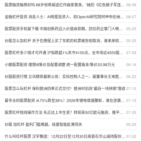
股票融资融券好吗 88岁祝希娟追忆作曲家黄准，“她的《红色娘子军连歌》永远响彻神州大地”
08-06
金融杠杆投资 消息人士：AI明星投资人、前OpenAI研究院阿申布伦纳遭遇巨额亏损 正在大规模平仓交易
08-07
股票配资手机版下载 中国创新药迈入价值收获期，四位药企掌门人畅谈机遇、破解难点
05-25
炒股怎么加杠杆 关于在携程上买了东航的机票被告知取消，谁来承担损失？
05-25
股票杠杆多少钱才可开通 沪指跌超1%失守4100点，全市场近4500股收绿，白酒等消费股逆势拉升
07-09
小额股票配资 理想i8售价及配置调整 统一配置版本/售价33.98万元
06-16
炒股配资行情 立讯精密最新公告：实际控制人之一、副董事长王来胜增持完成 累计增持金额2亿元
06-22
股票怎么玩杠杆 保利琶洲四季正式交付！琶洲村旧改“最后一块拼图”落成
07-10
最专业的股票配资 从70%跌至38%！2026年锂电增速腰斩，谁在逆袭抢占市场？
07-15
股票杠杆短线操作方法 先正达上市生变？拜耳获30亿欧元融资、隆平高科半年报出炉丨大公司
07-25
炒股 加杠杆 盈利门槛难越，硅基智能赴港闯关
05-25
什么叫杠杆股票 汉宇集团：12月22日至12月30日高管石华山减持股份合计248.65万股
07-02