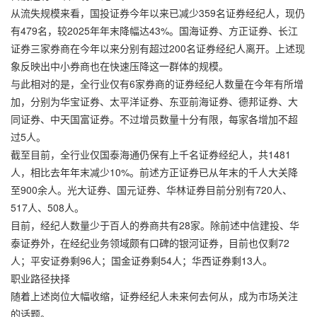
从流失规模来看，国投证券今年以来已减少359名证券经纪人，现仍
有479名，较2025年年末降幅达43%。国海证券、方正证券、长江
证券三家券商在今年以来分别有超过200名证券经纪人离开。上述现
象反映出中小券商也在快速压降这一群体的规模。
与此相对的是，全行业仅有6家券商的证券经纪人数量在今年有所增
加，分别为华宝证券、太平洋证券、东亚前海证券、德邦证券、大
同证券、中天国富证券。不过增员数量十分有限，每家各增加不超
过5人。
截至目前，全行业仅国泰海通仍保有上千名证券经纪人，共1481
人，相比去年年末减少10%。前述方正证券已从年末的千人大关降
至900余人。光大证券、国元证券、华林证券目前分别有720人、
517人、508人。
目前，经纪人数量少于百人的券商共有28家。除前述中信建投、华
泰证券外，在经纪业务领域颇有口碑的银河证券，目前也仅剩72
人；平安证券剩96人；国金证券剩54人；华西证券剩13人。
职业路径抉择
随着上述岗位大幅收缩，证券经纪人未来何去何从，成为市场关注
的话题。