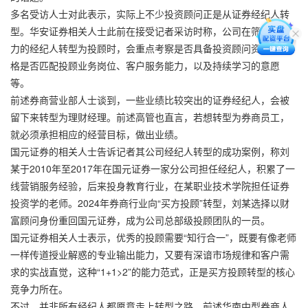
多名受访人士对此表示，实际上不少投资顾问正是从证券经纪人转
型。华安证券相关人士此前在接受记者采访时称，公司在筛选有潜
力的经纪人转型为投顾时，会重点考察是否具备投资顾问资质、性
格是否匹配投顾业务岗位、客户服务能力，以及持续学习的意愿
等。
前述券商营业部人士谈到，一些业绩比较突出的证券经纪人，会被
留下来转型为理财经理。前述高管也直言，若想转型为券商员工，
就必须承担相应的经营目标，做出业绩。
国元证券的相关人士告诉记者其公司经纪人转型的成功案例，称刘
某于2010年至2017年在国元证券一家分公司担任经纪人，积累了一
线营销服务经验，后来投身教育行业，在某职业技术学院担任证券
投资学的老师。2024年券商行业向“买方投顾”转型，刘某选择以财
富顾问身份重回国元证券，成为公司总部级投顾团队的一员。
国元证券相关人士表示，优秀的投顾需要“知行合一”，既要有像老师
一样传道授业解惑的专业输出能力，又要有深谙市场规律和客户需
求的实战直觉，这种“1+1>2”的能力范式，正是买方投顾转型的核心
竞争力所在。
不过，并非所有经纪人都愿意走上转型之路。前述华南中型券商人