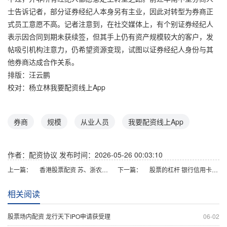
士告诉记者，部分证券经纪人本身另有主业，因此对转型为券商正
式员工意愿不高。记者注意到，在社交媒体上，有个别证券经纪人
表示因合同到期未获续签，但其手上仍有资产规模较大的客户，发
帖吸引机构注意力，仍希望资源变现，试图以证券经纪人身份与其
他券商达成合作关系。
排版：汪云鹏
校对：杨立林我要配资线上App
券商
规模
从业人员
我要配资线上App
作者：配资协议
发布时间：2026-05-26 00:03:10
上一篇：
香港股票配资 苏、浙农商联合银行申设理财子公司 中小行三大路径突围理财牌照
下一篇：
股票的杠杆 银行信用卡业务左右手：一手减法一手加法
相关阅读
股票场内配资 龙行天下IPO申请获受理
06-02