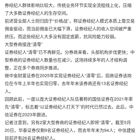
券经纪人群体影响比较大，传统业务环节实现全流程线上化，压缩
了大多数证券经纪人的生存空间。
前述营业部人士则归因于“价格战”，称证券经纪人模式本质上靠交易
佣金驱动，而当前佣金已大幅下滑，证券经纪人的收入空间被严重
挤压。而这些经纪人大多没有固定底薪，抗风险能力较弱。
大型券商接连“清零”
证券经纪人“清零”已不再鲜见。分券商来看，头部机构步伐更快；中
型券商的证券经纪人数量也在减少。这场持续多年的人才结构调
整，正在多个券商同步推进。
继中金财富证券在2025年实现证券经纪人“清零”后，招商证券该岗
位在今年上半年也实现归零，去年年末该券商还有13名证券经纪
人。
回顾此前，一度以庞大证券经纪人队伍著称的国信证券在2021年率
先“清零”，标志着“以证券经纪人打天下”的时代已然过去。此后，中
信证券在2023年跟进。
记者注意到，另有2家大型券商的证券经纪人即将“清零”。截至5月
20日，华泰证券仅剩9名证券经纪人，而去年年末为94人；中信建投
目前还有26名证券经纪人。