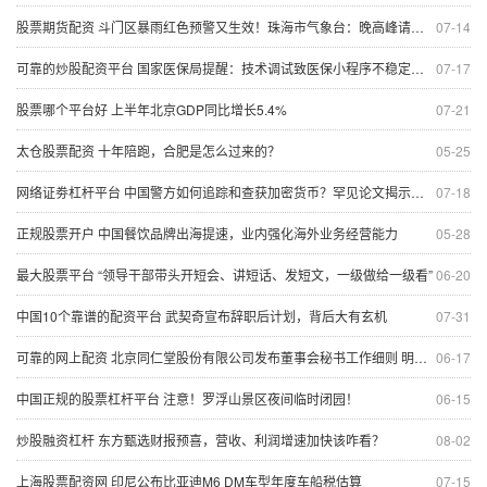
股票期货配资 斗门区暴雨红色预警又生效！珠海市气象台：晚高峰请注意
07-14
可靠的炒股配资平台 国家医保局提醒：技术调试致医保小程序不稳定，可暂换平台
07-17
股票哪个平台好 上半年北京GDP同比增长5.4%
07-21
太仓股票配资 十年陪跑，合肥是怎么过来的？
05-25
网络证劵杠杆平台 中国警方如何追踪和查获加密货币？罕见论文揭示了取证工具
07-18
正规股票开户 中国餐饮品牌出海提速，业内强化海外业务经营能力
05-28
最大股票平台 “领导干部带头开短会、讲短话、发短文，一级做给一级看”
06-20
中国10个靠谱的配资平台 武契奇​宣布辞职后计划，背后大有玄机
07-31
可靠的网上配资 北京同仁堂股份有限公司发布董事会秘书工作细则 明确职责与任免程序
06-17
中国正规的股票杠杆平台 注意！罗浮山景区夜间临时闭园！
06-15
炒股融资杠杆 东方甄选财报预喜，营收、利润增速加快该咋看？
08-02
上海股票配资网 印尼公布比亚迪M6 DM车型年度车船税估算
07-15