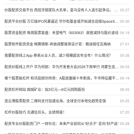
炒股配资交易平台 西班牙国家队大名单，皇马没有人入选引起争议。 几乎可以叫西班牙巴塞罗
05-27
配资平台炒股 万亿级IPO风暴逼近 华尔街基金或开始减仓迎接SpaceX上市
05-30
股票资金配资 每周股票复盘：禾望电气（603063）高管减持与股价波动
06-19
股票软件配资资金 梅赛德斯-奔驰调整首席设计官：鲍迪接任瓦格纳
07-01
我要配资线上App 券商从业人员，减少规模超去年全年！什么情况？
05-26
配资炒股线上开户 华为何刚：华为开发者大会2026下周举行 鸿蒙生态加速奔跑
06-03
哪个股票能杠杆 和讯投顾刘伟奇：A股放量破十年新高，牛市特征藏不住，这波上涨才刚起步？
06-19
配资杠杆网站 国城矿业：拟3亿元—6亿元回购股份
08-05
连云港股票配资 二维码支付加速出海，全球支付本地化趋势走强
05-25
杠杆炒股技巧 光通信巨头，业绩预喜！
07-20
配资专业炒股配资门户 一财社论：未来产业如何从“好点子” 走向“好产品”
05-28