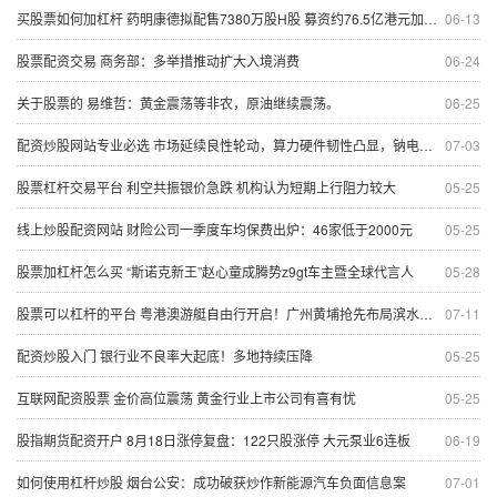
买股票如何加杠杆 药明康德拟配售7380万股H股 募资约76.5亿港元加速全球布局
06-13
股票配资交易 商务部：多举措推动扩大入境消费
06-24
关于股票的 易维哲：黄金震荡等非农，原油继续震荡。
06-25
配资炒股网站专业必选 市场延续良性轮动，算力硬件韧性凸显，钠电池再迎重磅催化
07-03
股票杠杆交易平台 利空共振银价急跌 机构认为短期上行阻力较大
05-25
线上炒股配资网站 财险公司一季度车均保费出炉：46家低于2000元
05-25
股票加杠杆怎么买 “斯诺克新王”赵心童成腾势z9gt车主暨全球代言人
05-28
股票可以杠杆的平台 粤港澳游艇自由行开启！广州黄埔抢先布局滨水经济
07-11
配资炒股入门 银行业不良率大起底！多地持续压降
05-25
互联网配资股票 金价高位震荡 黄金行业上市公司有喜有忧
05-25
股指期货配资开户 8月18日涨停复盘：122只股涨停 大元泵业6连板
06-19
如何使用杠杆炒股 烟台公安：成功破获炒作新能源汽车负面信息案
07-01