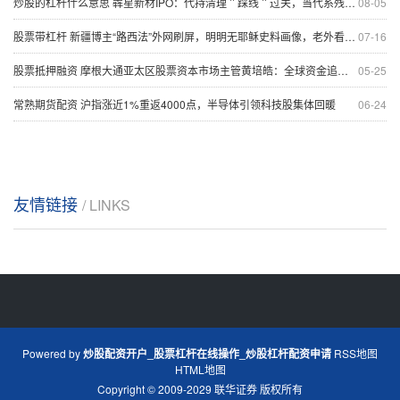
炒股的杠杆什么意思 犇星新材IPO：代持清理＂踩线＂过关，当代系残余资本＂借壳＂潜伏，关联采购两年飙至5.1亿，1.6亿诉讼悬而未决
08-05
股票带杠杆 新疆博主“路西法”外网刷屏，明明无耶稣史料画像，老外看见他为何慌了神
07-16
股票抵押融资 摩根大通亚太区股票资本市场主管黄培皓：全球资金追捧港股IPO 亚太地区整体融资规模有望创近五年新高
05-25
常熟期货配资 沪指涨近1%重返4000点，半导体引领科技股集体回暖
06-24
友情链接
/ LINKS
Powered by
炒股配资开户_股票杠杆在线操作_炒股杠杆配资申请
RSS地图
HTML地图
Copyright
© 2009-2029
联华证券
版权所有