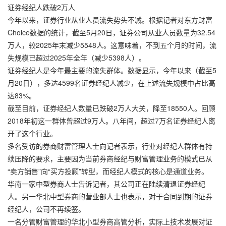
证券经纪人跌破2万人
今年以来，证券行业从业人员流失势头不减。根据记者对东方财富
Choice数据的统计，截至5月20日，证券公司从业人员数量为32.54
万人，较2025年末减少5548人。这意味着，不到五个月的时间，流
失规模已超过2025年全年（减少5398人）。
证券经纪人是今年最主要的流失群体。数据显示，今年以来（截至5
月20日），多达4599名证券经纪人减少，在上述流失规模中占比高
达83%。
截至目前，证券经纪人数量已跌破2万人大关，降至18550人。回顾
2018年初这一群体曾超过9万人。八年间，超过7万名证券经纪人离
开了这个行业。
多名受访的券商财富管理人士向记者表示，行业对经纪人群体有持
续压降的要求，主要因为当前券商经纪与财富管理业务的模式已从
“卖方销售”向“买方投顾”转型，而经纪人模式的核心是通道业务。
华南一家中型券商人士告诉记者，其公司正在陆续清退证券经纪
人。另一华北中型券商的营业部人士也表示，对于合同到期的证券
经纪人，公司不再续签。
一名分管财富管理的华北小型券商高管分析，实际上技术发展对证