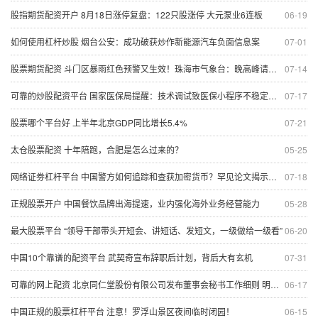
股指期货配资开户 8月18日涨停复盘：122只股涨停 大元泵业6连板
06-19
如何使用杠杆炒股 烟台公安：成功破获炒作新能源汽车负面信息案
07-01
股票期货配资 斗门区暴雨红色预警又生效！珠海市气象台：晚高峰请注意
07-14
可靠的炒股配资平台 国家医保局提醒：技术调试致医保小程序不稳定，可暂换平台
07-17
股票哪个平台好 上半年北京GDP同比增长5.4%
07-21
太仓股票配资 十年陪跑，合肥是怎么过来的？
05-25
网络证劵杠杆平台 中国警方如何追踪和查获加密货币？罕见论文揭示了取证工具
07-18
正规股票开户 中国餐饮品牌出海提速，业内强化海外业务经营能力
05-28
最大股票平台 “领导干部带头开短会、讲短话、发短文，一级做给一级看”
06-20
中国10个靠谱的配资平台 武契奇​宣布辞职后计划，背后大有玄机
07-31
可靠的网上配资 北京同仁堂股份有限公司发布董事会秘书工作细则 明确职责与任免程序
06-17
中国正规的股票杠杆平台 注意！罗浮山景区夜间临时闭园！
06-15