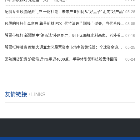
配资专业炒股配资门户 一财社论：未来产业如何从“好点子” 走向“好产品”
05-28
炒股的杠杆什么意思 犇星新材IPO：代持清理＂踩线＂过关，当代系残余资本＂借壳＂潜伏，关联采购两年飙至5.1亿，1.6亿诉讼悬而未决
08-05
股票带杠杆 新疆博主“路西法”外网刷屏，明明无耶稣史料画像，老外看见他为何慌了神
07-16
股票抵押融资 摩根大通亚太区股票资本市场主管黄培皓：全球资金追捧港股IPO 亚太地区整体融资规模有望创近五年新高
05-25
常熟期货配资 沪指涨近1%重返4000点，半导体引领科技股集体回暖
06-24
友情链接
/ LINKS