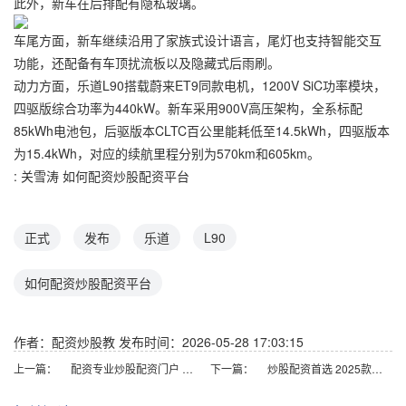
此外，新车在后排配有隐私玻璃。
车尾方面，新车继续沿用了家族式设计语言，尾灯也支持智能交互
功能，还配备有车顶扰流板以及隐藏式后雨刷。
动力方面，乐道L90搭载蔚来ET9同款电机，1200V SiC功率模块，
四驱版综合功率为440kW。新车采用900V高压架构，全系标配
85kWh电池包，后驱版本CLTC百公里能耗低至14.5kWh，四驱版本
为15.4kWh，对应的续航里程分别为570km和605km。
: 关雪涛 如何配资炒股配资平台
正式
发布
乐道
L90
如何配资炒股配资平台
作者：配资炒股教
发布时间：2026-05-28 17:03:15
上一篇：
配资专业炒股配资门户 一财社论：未来产业如何从“好点子” 走向“好产品”
下一篇：
炒股配资首选 2025款腾势D9推送OTA升级 增云辇预瞄、无麦K歌功能