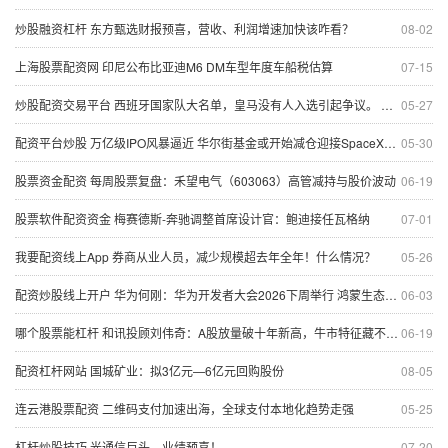
炒股融资杠杆 东方甄选财报预喜，营收、利润增速加快该咋看？
08-02
上海股票配资网 印尼公布比亚迪M6 DM车型年度车船税估算
07-15
炒股配资交易平台 西班牙国家队大名单，皇马没有人入选引起争议。 几乎可以叫西班牙巴塞罗
05-27
配资平台炒股 万亿级IPO风暴逼近 华尔街基金或开始减仓迎接SpaceX上市
05-30
股票资金配资 每周股票复盘：禾望电气（603063）高管减持与股价波动
06-19
股票软件配资资金 梅赛德斯-奔驰调整首席设计官：鲍迪接任瓦格纳
07-01
我要配资线上App 券商从业人员，减少规模超去年全年！什么情况？
05-26
配资炒股线上开户 华为何刚：华为开发者大会2026下周举行 鸿蒙生态加速奔跑
06-03
哪个股票能杠杆 和讯投顾刘伟奇：A股放量破十年新高，牛市特征藏不住，这波上涨才刚起步？
06-19
配资杠杆网站 国城矿业：拟3亿元—6亿元回购股份
08-05
连云港股票配资 二维码支付加速出海，全球支付本地化趋势走强
05-25
杠杆炒股技巧 光通信巨头，业绩预喜！
07-20