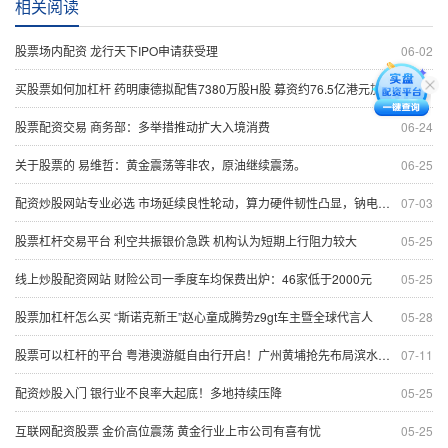
相关阅读
股票场内配资 龙行天下IPO申请获受理
06-02
买股票如何加杠杆 药明康德拟配售7380万股H股 募资约76.5亿港元加速全球布局
06-13
股票配资交易 商务部：多举措推动扩大入境消费
06-24
关于股票的 易维哲：黄金震荡等非农，原油继续震荡。
06-25
配资炒股网站专业必选 市场延续良性轮动，算力硬件韧性凸显，钠电池再迎重磅催化
07-03
股票杠杆交易平台 利空共振银价急跌 机构认为短期上行阻力较大
05-25
线上炒股配资网站 财险公司一季度车均保费出炉：46家低于2000元
05-25
股票加杠杆怎么买 “斯诺克新王”赵心童成腾势z9gt车主暨全球代言人
05-28
股票可以杠杆的平台 粤港澳游艇自由行开启！广州黄埔抢先布局滨水经济
07-11
配资炒股入门 银行业不良率大起底！多地持续压降
05-25
互联网配资股票 金价高位震荡 黄金行业上市公司有喜有忧
05-25