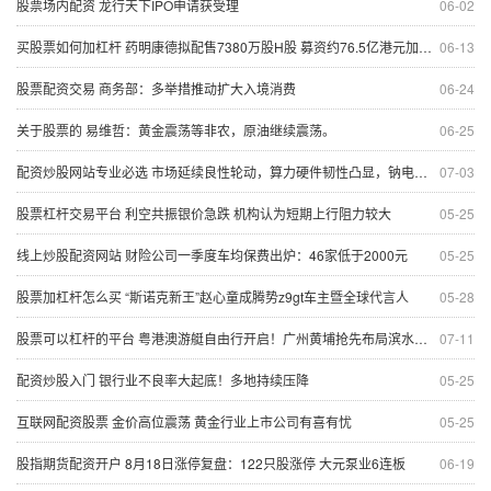
股票场内配资 龙行天下IPO申请获受理
06-02
买股票如何加杠杆 药明康德拟配售7380万股H股 募资约76.5亿港元加速全球布局
06-13
股票配资交易 商务部：多举措推动扩大入境消费
06-24
关于股票的 易维哲：黄金震荡等非农，原油继续震荡。
06-25
配资炒股网站专业必选 市场延续良性轮动，算力硬件韧性凸显，钠电池再迎重磅催化
07-03
股票杠杆交易平台 利空共振银价急跌 机构认为短期上行阻力较大
05-25
线上炒股配资网站 财险公司一季度车均保费出炉：46家低于2000元
05-25
股票加杠杆怎么买 “斯诺克新王”赵心童成腾势z9gt车主暨全球代言人
05-28
股票可以杠杆的平台 粤港澳游艇自由行开启！广州黄埔抢先布局滨水经济
07-11
配资炒股入门 银行业不良率大起底！多地持续压降
05-25
互联网配资股票 金价高位震荡 黄金行业上市公司有喜有忧
05-25
股指期货配资开户 8月18日涨停复盘：122只股涨停 大元泵业6连板
06-19