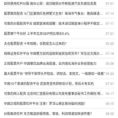
如何使用杠杆炒股 烟台公安：成功破获炒作新能源汽车负面信息案
07-01
股票期货配资 斗门区暴雨红色预警又生效！珠海市气象台：晚高峰请注意
07-14
可靠的炒股配资平台 国家医保局提醒：技术调试致医保小程序不稳定，可暂换平台
07-17
股票哪个平台好 上半年北京GDP同比增长5.4%
07-21
太仓股票配资 十年陪跑，合肥是怎么过来的？
05-25
网络证劵杠杆平台 中国警方如何追踪和查获加密货币？罕见论文揭示了取证工具
07-18
正规股票开户 中国餐饮品牌出海提速，业内强化海外业务经营能力
05-28
最大股票平台 “领导干部带头开短会、讲短话、发短文，一级做给一级看”
06-20
中国10个靠谱的配资平台 武契奇​宣布辞职后计划，背后大有玄机
07-31
可靠的网上配资 北京同仁堂股份有限公司发布董事会秘书工作细则 明确职责与任免程序
06-17
中国正规的股票杠杆平台 注意！罗浮山景区夜间临时闭园！
06-15
炒股融资杠杆 东方甄选财报预喜，营收、利润增速加快该咋看？
08-02