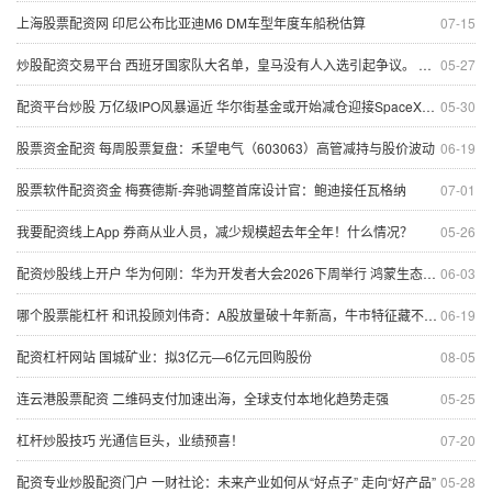
上海股票配资网 印尼公布比亚迪M6 DM车型年度车船税估算
07-15
炒股配资交易平台 西班牙国家队大名单，皇马没有人入选引起争议。 几乎可以叫西班牙巴塞罗
05-27
配资平台炒股 万亿级IPO风暴逼近 华尔街基金或开始减仓迎接SpaceX上市
05-30
股票资金配资 每周股票复盘：禾望电气（603063）高管减持与股价波动
06-19
股票软件配资资金 梅赛德斯-奔驰调整首席设计官：鲍迪接任瓦格纳
07-01
我要配资线上App 券商从业人员，减少规模超去年全年！什么情况？
05-26
配资炒股线上开户 华为何刚：华为开发者大会2026下周举行 鸿蒙生态加速奔跑
06-03
哪个股票能杠杆 和讯投顾刘伟奇：A股放量破十年新高，牛市特征藏不住，这波上涨才刚起步？
06-19
配资杠杆网站 国城矿业：拟3亿元—6亿元回购股份
08-05
连云港股票配资 二维码支付加速出海，全球支付本地化趋势走强
05-25
杠杆炒股技巧 光通信巨头，业绩预喜！
07-20
配资专业炒股配资门户 一财社论：未来产业如何从“好点子” 走向“好产品”
05-28