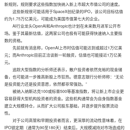
新规则，规则要求这些指数加快纳入新上市超大市值公司的速度。
这些新规很可能适用于SpaceX创纪录的IPO，该公司目标估值
约为1.75万亿美元，可能成为美国市值第七大的企业。
AI行业龙头OpenAI和Anthropic也计划在未来数月进军公开市
场。鉴于其最新估值，这两家公司也极有可能获得快速纳入主要指
数的资格。
先前就有消息称，OpenAI上市时估值可能达到或超过1万亿美
元；而Anthropic目前正洽谈新一轮融资，估值也可能接近1万亿美
元。
追踪大型指数的分析师还表示，散户投资者依然充裕的现金储
备，也可能进一步推高新股上市狂热。德意志银行分析师称：“无论
是投资能力还是投资意愿，依然都非常强劲。”
被纳入纳斯达克100或标普500等基准指数，将让新上市企业更
容易获得大型机构投资者的资金。这些机构通常会为自身指数基金
建立大规模持仓，从而扩大公司股东基础，并逐步提升股票流动
性。
对于公司高管和早期投资者而言，更深厚的流动性意味着，在
IPO锁定期（通常为90至180天）结束后，大规模减持对市场造成的