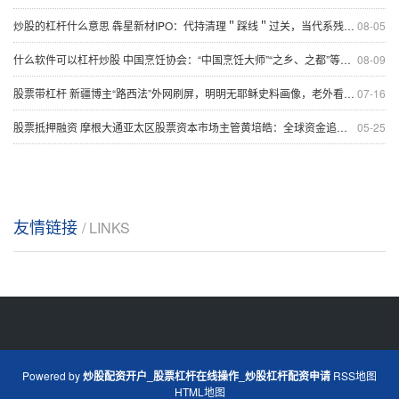
炒股的杠杆什么意思 犇星新材IPO：代持清理＂踩线＂过关，当代系残余资本＂借壳＂潜伏，关联采购两年飙至5.1亿，1.6亿诉讼悬而未决
08-05
什么软件可以杠杆炒股 中国烹饪协会：“中国烹饪大师”“之乡、之都”等称号全部作废
08-09
股票带杠杆 新疆博主“路西法”外网刷屏，明明无耶稣史料画像，老外看见他为何慌了神
07-16
股票抵押融资 摩根大通亚太区股票资本市场主管黄培皓：全球资金追捧港股IPO 亚太地区整体融资规模有望创近五年新高
05-25
友情链接
/ LINKS
Powered by
炒股配资开户_股票杠杆在线操作_炒股杠杆配资申请
RSS地图
HTML地图