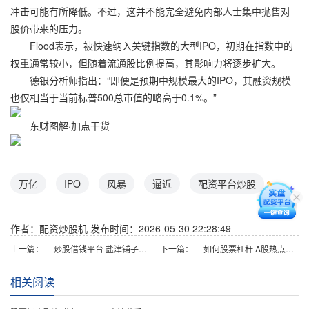
冲击可能有所降低。不过，这并不能完全避免内部人士集中抛售对
股价带来的压力。
Flood表示，被快速纳入关键指数的大型IPO，初期在指数中的
权重通常较小，但随着流通股比例提高，其影响力将逐步扩大。
德银分析师指出：“即便是预期中规模最大的IPO，其融资规模
也仅相当于当前标普500总市值的略高于0.1%。”
东财图解·加点干货
万亿
IPO
风暴
逼近
配资平台炒股
作者：配资炒股机
发布时间：2026-05-30 22:28:49
上一篇：
炒股借钱平台 盐津铺子2024年度权益分派方案出炉 每10股派发现金红利10元
下一篇：
如何股票杠杆 A股热点高低切换 主要股指走势分化 机构：科技主线内部可能迎来轮动
相关阅读