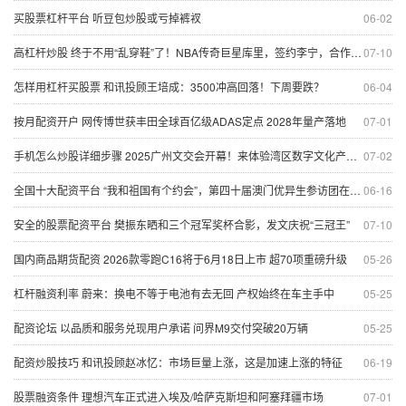
买股票杠杆平台 听豆包炒股或亏掉裤衩
06-02
高杠杆炒股 终于不用“乱穿鞋”了！NBA传奇巨星库里，签约李宁，合作还包括高尔夫
07-10
怎样用杠杆买股票 和讯投顾王培成：3500冲高回落！下周要跌？
06-04
按月配资开户 网传博世获丰田全球百亿级ADAS定点 2028年量产落地
07-01
手机怎么炒股详细步骤 2025广州文交会开幕！来体验湾区数字文化产业新业态
07-02
全国十大配资平台 “我和祖国有个约会”，第四十届澳门优异生参访团在广州结营
06-16
安全的股票配资平台 樊振东晒和三个冠军奖杯合影，发文庆祝“三冠王”
07-10
国内商品期货配资 2026款零跑C16将于6月18日上市 超70项重磅升级
05-26
杠杆融资利率 蔚来：换电不等于电池有去无回 产权始终在车主手中
05-25
配资论坛 以品质和服务兑现用户承诺 问界M9交付突破20万辆
05-25
配资炒股技巧 和讯投顾赵冰忆：市场巨量上涨，这是加速上涨的特征
06-19
股票融资条件 理想汽车正式进入埃及/哈萨克斯坦和阿塞拜疆市场
07-01