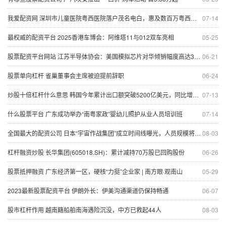
我爱配资网 深圳市儿童医院粤西医院落户茂名电白，惠及数百万粤西儿童
07-14
最权威的配资平台 2025香港车博会：阿维塔11与012双车亮相
05-25
股票配资平台网站 江苏半导体协会：美国模拟芯片对华倾销幅度高达300%
06-21
股票单向杠杆 雀巢董事会主席被迫提前辞职
06-24
炒股十倍杠杆什么意思 韩国今年累计出口额突破5200亿美元，同比增长48.6%
07-13
什么股票平台 广东成功举办“南粤家政”婴幼儿照护从业人员培训班
07-14
全国最大的配资公司 日本“宇宙作战集团”成立时间线曝光，人员规模将增至约880人
08-03
杠杆融资炒股 长华集团(605018.SH)：累计减持70万股已回购股份
06-26
股票抵押融资 广东经济第一区，硬核“力挺”企业家 | 南方眼·观南山
05-29
2023最新股票配资平台 伊朗外长：伊美沟通渠道仍保持畅通
06-07
股市杠杆作用 越南籍船舶南海遇险沉没，中方已救起44人
08-03