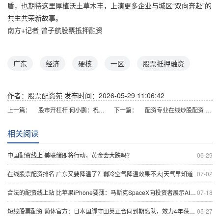
盾，也期待这里厚植沃土草木丰，上演更多企业与城区“双向奔赴”的
共生共荣新故事。
南方+记者 曾子航股票抵押融资
广东
经济
硬核
一区
股票抵押融资
作者：股票配资苑
发布时间：2026-05-29 11:06:42
上一篇：
股市开杠杆 何小鹏：祝贺小米YU7取得优秀的成绩 静候雷总早点给我交付
下一篇：
配资专业在线炒股配资 东方雨虹控股股东李卫国拟减持不超1.94%股份用于偿债
相关阅读
中国配资线上 美联储即将行动，黄金会大跌吗？
06-29
在线股票配资排名 广东又要降温了？弱冷空气降温效果不大|天气早知道
07-02
合法的配资线上站 比苹果iPhone要薄：马斯克SpaceX向投资者展示AI原型机
07-18
短线股票配资 葡体官方：日本国脚守田英正合同到期离队，效力4年获得3冠
05-27