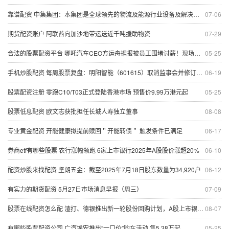
靠谱配资 中集集团：本集团是全球领先的物流及能源行业设备及解决方案供应商
07-06
期货配资账户 阿联酋向加沙地带运送近千吨援助物资
07-29
合法的股票配资平台 哪吒汽车CEO方运舟据报被员工围堵讨薪！现场气氛紧张，员工们情绪激动，方运舟则显得颇为不耐烦
05-25
手机炒股配资 每周股票复盘：明阳智能（601615）取消监事会并修订多项公司制度
06-19
股票配资注册 零跑C10/T03正式登陆香港市场 预售价9.99万港元起
05-25
股票低息配资 欧文志获批担任长城人寿独立董事
08-08
专业黄金配资 开能健康拟提前赎回＂开能转债＂ 触发条件已满足
06-17
券商etf有哪些股票 农行涨幅领跑 6家上市银行2025年A股股价涨超20%
06-10
配资炒股来找配资 坚朗五金：截至2025年7月18日股东数量为34,920户
06-12
有实力的期货配资 5月27日市场消息早报（周三）
07-09
股票在线配资怎么配 渣打、德银推出新一轮股份回购计划，A股上市银行为何无先例？
08-07
有哪些股票配资公司 广汽埃安推出“一口价”购车活动 售5.38万起
05-25