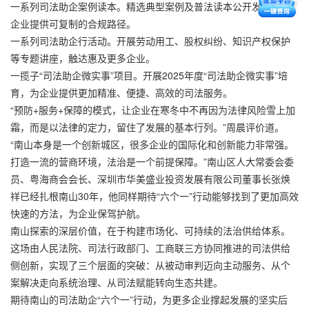
一系列司法助企案例读本。精选典型案例及普法读本公开发布，为
企业提供可复制的合规路径。
一系列司法助企行活动。开展劳动用工、股权纠纷、知识产权保护
等专题讲座，触达惠及更多企业。
一揽子“司法助企微实事”项目。开展2025年度“司法助企微实事”培
育，为企业提供更加精准、便捷、高效的司法服务。
“预防+服务+保障的模式，让企业在寒冬中不再因为法律风险雪上加
霜，而是以法律的定力，留住了发展的基本行列。”周晨评价道。
“南山本身是一个创新城区，很多企业的国际化和创新能力非常强。
打造一流的营商环境，法治是一个前提保障。”南山区人大常委会委
员、粤海商会会长、深圳市华美盛业投资发展有限公司董事长张焕
祥已经扎根南山30年，他同样期待“六个一”行动能够找到了更加高效
快速的方法，为企业保驾护航。
南山探索的深层价值，在于构建市场化、可持续的法治供给体系。
这场由人民法院、司法行政部门、工商联三方协同推进的司法供给
侧创新，实现了三个层面的突破：从被动审判迈向主动服务、从个
案解决走向系统治理、从司法赋能转向生态共建。
期待南山的司法助企“六个一”行动，为更多企业撑起发展的坚实后