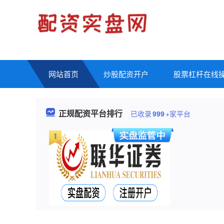
网站首页
炒股配资开户
股票杠杆在线
正规配资平台排行
已收录
999
+家平台