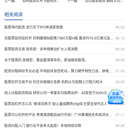
上一篇：
如何股票杠杆 A股热点高低切换 主要股指走势分化 机构：科技主线内部可能迎来轮动
下一篇：
白山股票配资 翻倍又闪崩! AI故事讲不下去了?
相关阅读
股票场内配资 龙行天下IPO申请获受理
06-02
买股票如何加杠杆 药明康德拟配售7380万股H股 募资约76.5亿港元加速全球布局
06-13
股票配资交易 商务部：多举措推动扩大入境消费
06-24
关于股票的 易维哲：黄金震荡等非农，原油继续震荡。
06-25
配资炒股网站专业必选 市场延续良性轮动，算力硬件韧性凸显，钠电池再迎重磅催化
07-03
股票杠杆交易平台 利空共振银价急跌 机构认为短期上行阻力较大
05-25
线上炒股配资网站 财险公司一季度车均保费出炉：46家低于2000元
05-25
股票加杠杆怎么买 “斯诺克新王”赵心童成腾势z9gt车主暨全球代言人
05-28
股票可以杠杆的平台 粤港澳游艇自由行开启！广州黄埔抢先布局滨水经济
07-11
配资炒股入门 银行业不良率大起底！多地持续压降
05-25