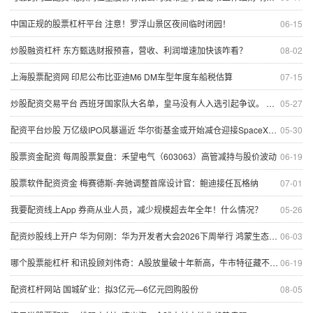
中国正规的股票杠杆平台 注意！罗浮山景区夜间临时闭园！
06-15
炒股融资杠杆 东方甄选财报预喜，营收、利润增速加快该咋看？
08-02
上海股票配资网 印尼公布比亚迪M6 DM车型年度车船税估算
07-15
炒股配资交易平台 西班牙国家队大名单，皇马没有人入选引起争议。 几乎可以叫西班牙巴塞罗
05-27
配资平台炒股 万亿级IPO风暴逼近 华尔街基金或开始减仓迎接SpaceX上市
05-30
股票资金配资 每周股票复盘：禾望电气（603063）高管减持与股价波动
06-19
股票软件配资资金 梅赛德斯-奔驰调整首席设计官：鲍迪接任瓦格纳
07-01
我要配资线上App 券商从业人员，减少规模超去年全年！什么情况？
05-26
配资炒股线上开户 华为何刚：华为开发者大会2026下周举行 鸿蒙生态加速奔跑
06-03
哪个股票能杠杆 和讯投顾刘伟奇：A股放量破十年新高，牛市特征藏不住，这波上涨才刚起步？
06-19
配资杠杆网站 国城矿业：拟3亿元—6亿元回购股份
08-05