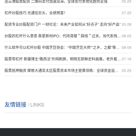
连云港股票配资 二维码支付加速出海，全球支付本地化趋势走强
05-25
杠杆炒股技巧 光通信巨头，业绩预喜！
07-20
配资专业炒股配资门户 一财社论：未来产业如何从“好点子” 走向“好产品”
05-28
炒股的杠杆什么意思 犇星新材IPO：代持清理＂踩线＂过关，当代系残余资本＂借壳＂潜伏，关联采购两年飙至5.1亿，1.6亿诉讼悬而未决
08-05
什么软件可以杠杆炒股 中国烹饪协会：“中国烹饪大师”“之乡、之都”等称号全部作废
08-09
股票带杠杆 新疆博主“路西法”外网刷屏，明明无耶稣史料画像，老外看见他为何慌了神
07-16
股票抵押融资 摩根大通亚太区股票资本市场主管黄培皓：全球资金追捧港股IPO 亚太地区整体融资规模有望创近五年新高
05-25
友情链接
/ LINKS