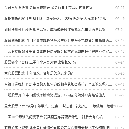
互联网配资股票 金价高位震荡 黄金行业上市公司有喜有忧
05-25
股指期货配资开户 8月18日涨停复盘：122只股涨停 大元泵业6连板
06-19
如何使用杠杆炒股 烟台公安：成功破获炒作新能源汽车负面信息案
07-01
股票期货配资 斗门区暴雨红色预警又生效！珠海市气象台：晚高峰请注意
07-14
可靠的炒股配资平台 国家医保局提醒：技术调试致医保小程序不稳定，可暂换平台
07-17
股票哪个平台好 上半年北京GDP同比增长5.4%
07-21
太仓股票配资 十年陪跑，合肥是怎么过来的？
05-25
网络证劵杠杆平台 中国警方如何追踪和查获加密货币？罕见论文揭示了取证工具
07-18
正规股票开户 中国餐饮品牌出海提速，业内强化海外业务经营能力
05-28
最大股票平台 “领导干部带头开短会、讲短话、发短文，一级做给一级看”
06-20
中国10个靠谱的配资平台 武契奇​宣布辞职后计划，背后大有玄机
07-31
可靠的网上配资 北京同仁堂股份有限公司发布董事会秘书工作细则 明确职责与任免程序
06-17