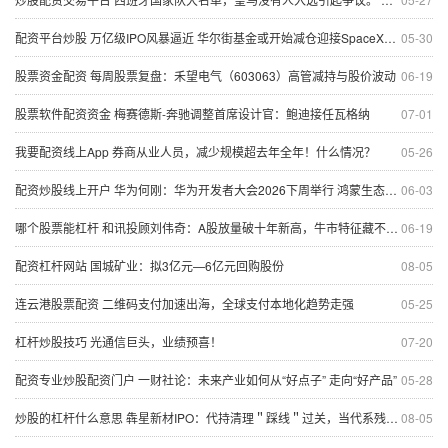
配资平台炒股 万亿级IPO风暴逼近 华尔街基金或开始减仓迎接SpaceX上市
05-30
股票资金配资 每周股票复盘：禾望电气（603063）高管减持与股价波动
06-19
股票软件配资资金 梅赛德斯-奔驰调整首席设计官：鲍迪接任瓦格纳
07-01
我要配资线上App 券商从业人员，减少规模超去年全年！什么情况？
05-26
配资炒股线上开户 华为何刚：华为开发者大会2026下周举行 鸿蒙生态加速奔跑
06-03
哪个股票能杠杆 和讯投顾刘伟奇：A股放量破十年新高，牛市特征藏不住，这波上涨才刚起步？
06-19
配资杠杆网站 国城矿业：拟3亿元—6亿元回购股份
08-05
连云港股票配资 二维码支付加速出海，全球支付本地化趋势走强
05-25
杠杆炒股技巧 光通信巨头，业绩预喜！
07-20
配资专业炒股配资门户 一财社论：未来产业如何从“好点子” 走向“好产品”
05-28
炒股的杠杆什么意思 犇星新材IPO：代持清理＂踩线＂过关，当代系残余资本＂借壳＂潜伏，关联采购两年飙至5.1亿，1.6亿诉讼悬而未决
08-05