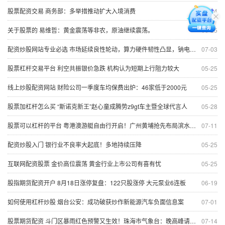
股票配资交易 商务部：多举措推动扩大入境消费
06-24
关于股票的 易维哲：黄金震荡等非农，原油继续震荡。
06-25
配资炒股网站专业必选 市场延续良性轮动，算力硬件韧性凸显，钠电池再迎重磅催化
07-03
股票杠杆交易平台 利空共振银价急跌 机构认为短期上行阻力较大
05-25
线上炒股配资网站 财险公司一季度车均保费出炉：46家低于2000元
05-25
股票加杠杆怎么买 “斯诺克新王”赵心童成腾势z9gt车主暨全球代言人
05-28
股票可以杠杆的平台 粤港澳游艇自由行开启！广州黄埔抢先布局滨水经济
07-11
配资炒股入门 银行业不良率大起底！多地持续压降
05-25
互联网配资股票 金价高位震荡 黄金行业上市公司有喜有忧
05-25
股指期货配资开户 8月18日涨停复盘：122只股涨停 大元泵业6连板
06-19
如何使用杠杆炒股 烟台公安：成功破获炒作新能源汽车负面信息案
07-01
股票期货配资 斗门区暴雨红色预警又生效！珠海市气象台：晚高峰请注意
07-14