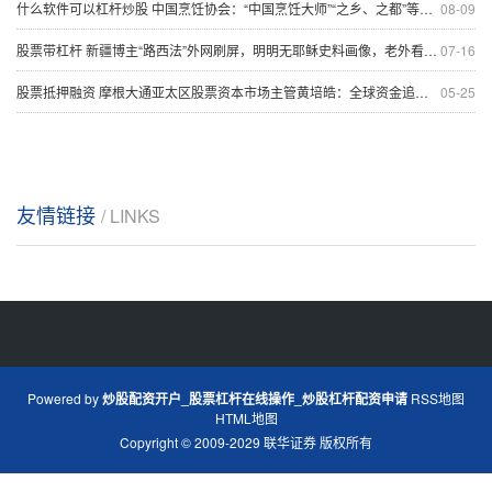
什么软件可以杠杆炒股 中国烹饪协会：“中国烹饪大师”“之乡、之都”等称号全部作废
08-09
股票带杠杆 新疆博主“路西法”外网刷屏，明明无耶稣史料画像，老外看见他为何慌了神
07-16
股票抵押融资 摩根大通亚太区股票资本市场主管黄培皓：全球资金追捧港股IPO 亚太地区整体融资规模有望创近五年新高
05-25
友情链接
/ LINKS
Powered by
炒股配资开户_股票杠杆在线操作_炒股杠杆配资申请
RSS地图
HTML地图
Copyright
© 2009-2029
联华证券
版权所有