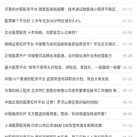
可靠的炒股配资平台 国家医保局提醒：技术调试致医保小程序不稳定，可暂换平台
07-17
股票哪个平台好 上半年北京GDP同比增长5.4%
07-21
太仓股票配资 十年陪跑，合肥是怎么过来的？
05-25
网络证劵杠杆平台 中国警方如何追踪和查获加密货币？罕见论文揭示了取证工具
07-18
正规股票开户 中国餐饮品牌出海提速，业内强化海外业务经营能力
05-28
最大股票平台 “领导干部带头开短会、讲短话、发短文，一级做给一级看”
06-20
中国10个靠谱的配资平台 武契奇​宣布辞职后计划，背后大有玄机
07-31
可靠的网上配资 北京同仁堂股份有限公司发布董事会秘书工作细则 明确职责与任免程序
06-17
中国正规的股票杠杆平台 注意！罗浮山景区夜间临时闭园！
06-15
炒股融资杠杆 东方甄选财报预喜，营收、利润增速加快该咋看？
08-02
上海股票配资网 印尼公布比亚迪M6 DM车型年度车船税估算
07-15
炒股配资交易平台 西班牙国家队大名单，皇马没有人入选引起争议。 几乎可以叫西班牙巴塞罗
05-27